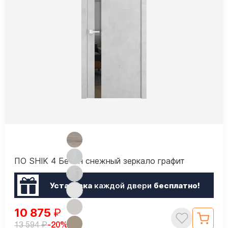
ПО SHIK 4 Бетон снежный зеркало графит
Установка
каждой двери
бесплатно!
10 875
₽
₽
-20%
13 594