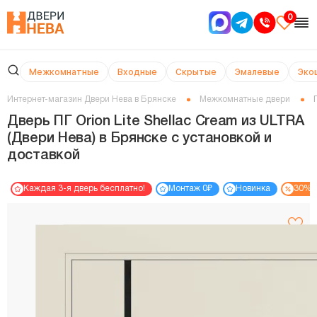
0
Межкомнатные
Входные
Скрытые
Эмалевые
Эко
Интернет-магазин Двери Нева в Брянске
Межкомнатные двери
Дверь ПГ Orion Lite Shellac Cream из ULTRA
(Двери Нева) в Брянске с установкой и
доставкой
Каждая 3-я дверь бесплатно!
Монтаж 0₽
Новинка
30% 