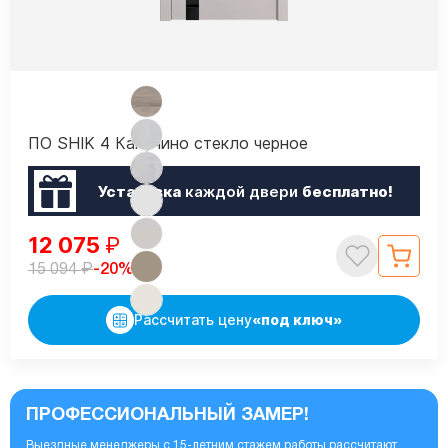
ПО SHIK 4 Капучино стекло черное
Установка
каждой двери
бесплатно!
12 075
₽
₽
-20%
15 094
Рассчитать цену
«под ключ»
ПРОФЕССИОНАЛЬНЫЙ ЗАМЕР!
Выездные менеджеры с 15-летним стажем работы рассчитают