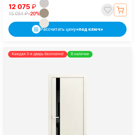
12 075
₽
₽
-20%
15 094
Рассчитать цену
«под ключ»
Каждая 3-я дверь бесплатно!
В наличии