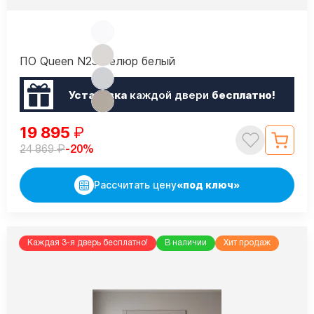
ПО Queen N23 Велюр белый
Установка
каждой двери
бесплатно!
19 895
₽
₽
-20%
24 869
Рассчитать цену
«под ключ»
Каждая 3-я дверь бесплатно!
В наличии
Хит продаж