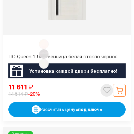
ПО Queen 1 Лиственница белая стекло черное
Установка
каждой двери
бесплатно!
11 611
₽
₽
-20%
14 514
Рассчитать цену
«под ключ»