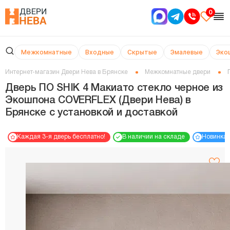
0
Межкомнатные
Входные
Скрытые
Эмалевые
Эко
Интернет-магазин Двери Нева в Брянске
Межкомнатные двери
Дверь ПО SHIK 4 Макиато стекло черное из
Экошпона COVERFLEX (Двери Нева) в
Брянске с установкой и доставкой
Каждая 3-я дверь бесплатно!
В наличии на складе
Новинка