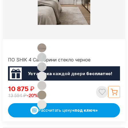
ПО SHIK 4 Санторини стекло черное
Установка
каждой двери
бесплатно!
10 875
₽
₽
-20%
13 594
Рассчитать цену
«под ключ»