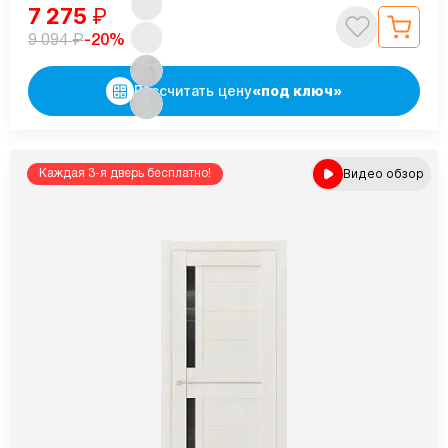
7 275
₽
₽
-20%
9 094
Рассчитать цену
«под ключ»
Видео обзор
Каждая 3-я дверь бесплатно!