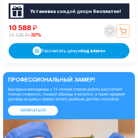
Установка
каждой двери
бесплатно!
10 588
₽
₽
-30%
15 126
Рассчитать цену
«под ключ»
ПРОФЕССИОНАЛЬНЫЙ ЗАМЕР!
Выездные менеджеры с 15-летним стажем работы рассчитают
полную стоимость, покажут образцы и каталоги, а также оформят
договор на дому и примут оплату удобным для Вас способом.
ЗАПИСАТЬСЯ