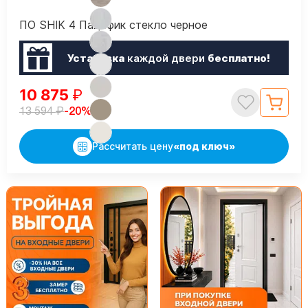
ПО SHIK 4 Пацифик стекло черное
Установка
каждой двери
бесплатно!
10 875
₽
₽
-20%
13 594
Рассчитать цену
«под ключ»