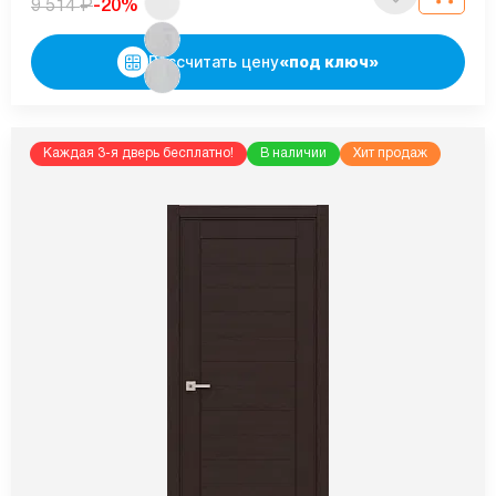
₽
-20%
9 514
Рассчитать цену
«под ключ»
Каждая 3-я дверь бесплатно!
В наличии
Хит продаж