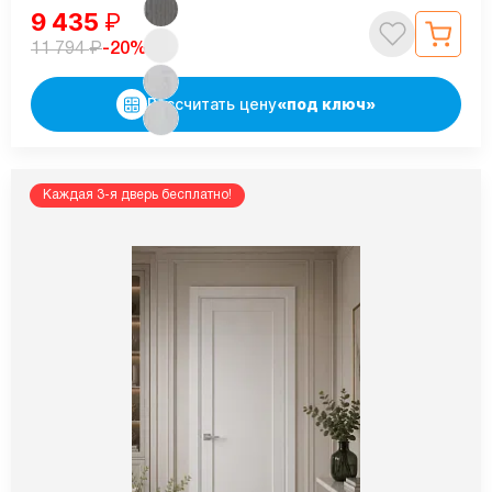
9 435
₽
₽
-20%
11 794
Рассчитать цену
«под ключ»
Каждая 3-я дверь бесплатно!