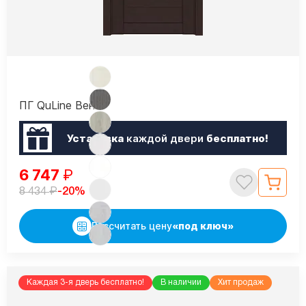
ПГ QuLine Венге
Установка
каждой двери
бесплатно!
6 747
₽
₽
-20%
8 434
Рассчитать цену
«под ключ»
Каждая 3-я дверь бесплатно!
В наличии
Хит продаж