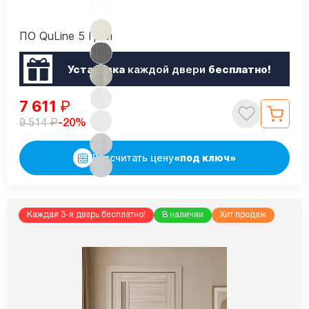
ПО QuLine 5 Грей
Установка
каждой двери
бесплатно!
7 611
₽
₽
-20%
9 514
Рассчитать цену
«под ключ»
Каждая 3-я дверь бесплатно!
В наличии
Хит продаж