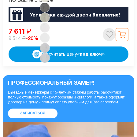
ПО QuLine 5 Венге
Установка
каждой двери
бесплатно!
7 611
₽
₽
-20%
9 514
Рассчитать цену
«под ключ»
ПРОФЕССИОНАЛЬНЫЙ ЗАМЕР!
Выездные менеджеры с 15-летним стажем работы рассчитают
полную стоимость, покажут образцы и каталоги, а также оформят
договор на дому и примут оплату удобным для Вас способом.
ЗАПИСАТЬСЯ