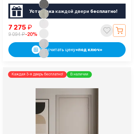
Установка
каждой двери
бесплатно!
7 275
₽
₽
-20%
9 094
Рассчитать цену
«под ключ»
Каждая 3-я дверь бесплатно!
В наличии