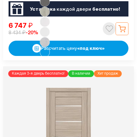
Установка
каждой двери
бесплатно!
6 747
₽
₽
-20%
8 434
Рассчитать цену
«под ключ»
Каждая 3-я дверь бесплатно!
В наличии
Хит продаж