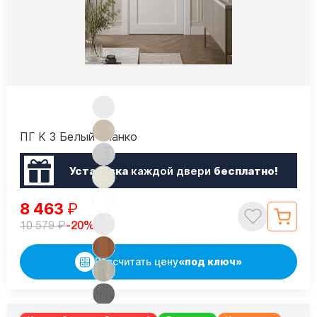
ПГ K 3 Белый бланко
Установка
каждой двери
бесплатно!
8 463
₽
₽
-20%
10 579
Рассчитать цену
«под ключ»