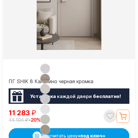
ПГ SHIK 8 Капучино черная кромка
Установка
каждой двери
бесплатно!
11 283
₽
₽
-20%
14 104
Рассчитать цену
«под ключ»