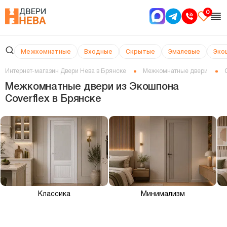
0
Межкомнатные
Входные
Скрытые
Эмалевые
Эко
Интернет-магазин Двери Нева в Брянске
Межкомнатные двери
Межкомнатные двери из Экошпона
Coverflex в Брянске
Классика
Минимализм