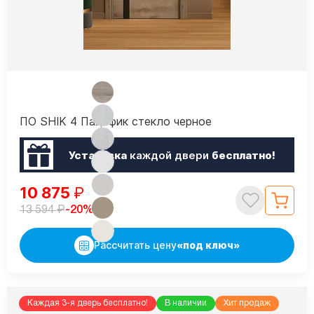
ПО SHIK 4 Пацифик стекло черное
Установка
каждой двери
бесплатно!
10 875
₽
₽
-20%
13 594
Рассчитать цену
«под ключ»
Каждая 3-я дверь бесплатно!
В наличии
Хит продаж