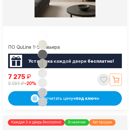
ПО QuLine 1-5 Ривьера
Установка
каждой двери
бесплатно!
7 275
₽
₽
-20%
9 094
Рассчитать цену
«под ключ»
Каждая 3-я дверь бесплатно!
В наличии
Хит продаж