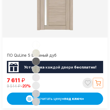
ПО QuLine 5 Беленый дуб
Установка
каждой двери
бесплатно!
7 611
₽
₽
-20%
9 514
Рассчитать цену
«под ключ»