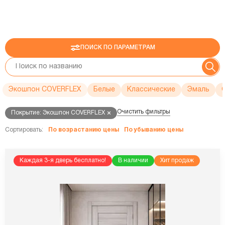
ПОИСК ПО ПАРАМЕТРАМ
Экошпон COVERFLEX
Белые
Классические
Эмаль
Очистить фильтры
Покрытие: Экошпон COVERFLEX
Сортировать:
По возрастанию цены
По убыванию цены
Каждая 3-я дверь бесплатно!
В наличии
Хит продаж