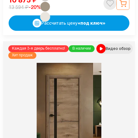
10 875
₽
₽
-20%
13 594
Рассчитать цену
«под ключ»
Видео обзор
Каждая 3-я дверь бесплатно!
В наличии
Хит продаж