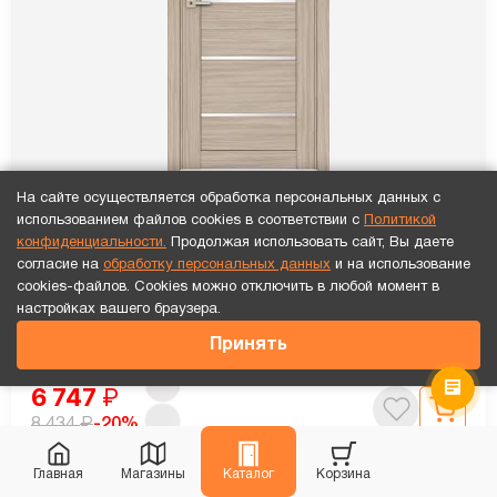
На сайте осуществляется обработка персональных данных с
использованием файлов cookies в соответствии с
Политикой
конфиденциальности.
Продолжая использовать сайт, Вы даете
согласие на
обработку персональных данных
и на использование
ПО QuLine 1-5 Беленый дуб
cookies-файлов. Cookies можно отключить в любой момент в
настройках вашего браузера.
Установка
каждой двери
бесплатно!
Принять
6 747
₽
₽
-20%
8 434
Главная
Магазины
Каталог
Корзина
Рассчитать цену
«под ключ»