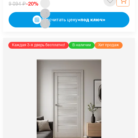
₽
-20%
9 094
Рассчитать цену
«под ключ»
Каждая 3-я дверь бесплатно!
В наличии
Хит продаж