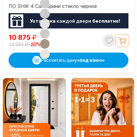
ПО SHIK 4 Санторини стекло черное
Установка
каждой двери
бесплатно!
10 875
₽
₽
-20%
13 594
Рассчитать цену
«под ключ»