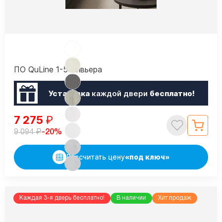
ПО QuLine 1-5 Ривьера
Установка
каждой двери
бесплатно!
7 275
₽
₽
-20%
9 094
Рассчитать цену
«под ключ»
Каждая 3-я дверь бесплатно!
В наличии
Хит продаж