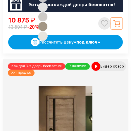
Установка
каждой двери
бесплатно!
10 875
₽
₽
-20%
13 594
Рассчитать цену
«под ключ»
Видео обзор
Каждая 3-я дверь бесплатно!
В наличии
Хит продаж