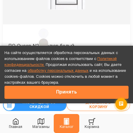
ПО Queen N23 Велюр белый
На сайте осуществляется обработка персональных данных с
Установка
каждой двери
бесплатно!
использованием файлов cookies в соответствии с
Политикой
конфиденциальности.
Продолжая использовать сайт, Вы даете
согласие на
обработку персональных данных
и на использование
19 895
₽
cookies-файлов. Cookies можно отключить в любой момент в
Точный расчет за 10 минут по СМС или телефону!
₽
настройках вашего браузера.
-20%
24 869
7 611
₽
Принять
₽
9 514
Рассчитать цену
«под ключ»
РАСЧЕТ ЦЕНЫ СО
ДОБАВИТЬ В
СКИДКОЙ
КОРЗИНУ
Видео обзор
Каждая 3-я дверь бесплатно!
В наличии
Главная
Магазины
Каталог
Корзина