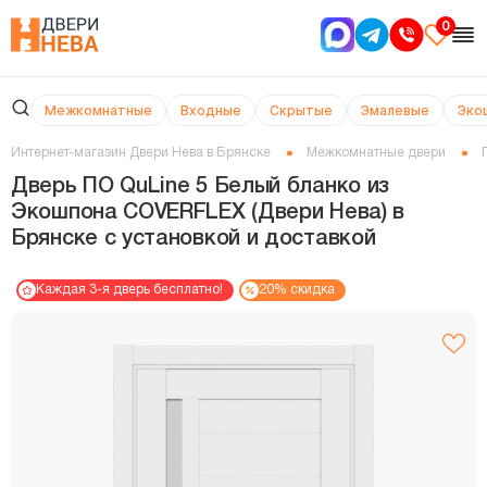
0
Межкомнатные
Входные
Скрытые
Эмалевые
Эко
Интернет-магазин Двери Нева в Брянске
Межкомнатные двери
Дверь ПО QuLine 5 Белый бланко из
Экошпона COVERFLEX (Двери Нева) в
Брянске с установкой и доставкой
Каждая 3-я дверь бесплатно!
20% скидка