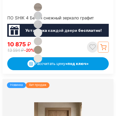
ПО SHIK 4 Бетон снежный зеркало графит
Установка
каждой двери
бесплатно!
10 875
₽
₽
-20%
13 594
Рассчитать цену
«под ключ»
Новинка
Хит продаж