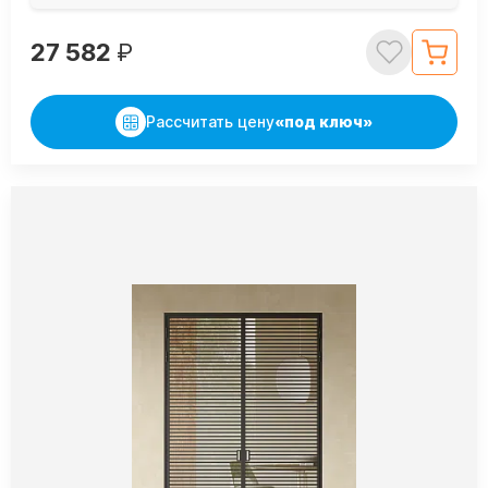
27 582
₽
Рассчитать цену
«под ключ»