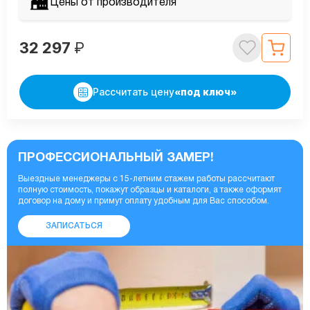
Цены от производителя
32 297
₽
Рассчитать цену
«под ключ»
ПРОФЕССИОНАЛЬНЫЙ ЗАМЕР!
Выездные менеджеры с 15-летним стажем работы рассчитают
полную стоимость, покажут образцы и каталоги, а также оформят
договор на дому и примут оплату удобным для Вас способом.
ЗАПИСАТЬСЯ