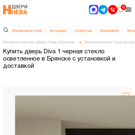
0
Межкомнатные
Входные
Скрытые
Эмалевые
Эко
Интернет-магазин Двери Нева в Брянске
Межкомнатные перегородк
Купить дверь Diva 1 черная стекло
осветленное в Брянске с установкой и
доставкой